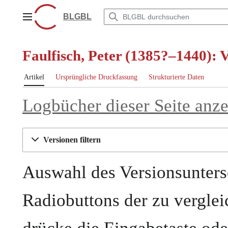
Zum
Inhalt
BLGBL
Hauptmenü
springen
Faulfisch, Peter (1385?–1440): 
Artikel
Ursprüngliche Druckfassung
Strukturierte Daten
Logbücher dieser Seite anz
Versionen filtern
Auswahl des Versionsunters
Radiobuttons der zu vergle