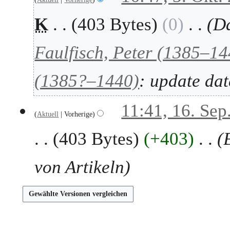
b
O
K
403 Bytes
0
Da
e
k
r
t
2
o
Faulfisch, Peter (1385–14
0
b
2
e
(1385?–1440)
: update dat
5
r
2
0
1
11:41, 16. Sep
2
Aktuell
Vorherige
6
5
.
403 Bytes
+403
S
e
p
von Artikeln
t
e
m
b
e
r