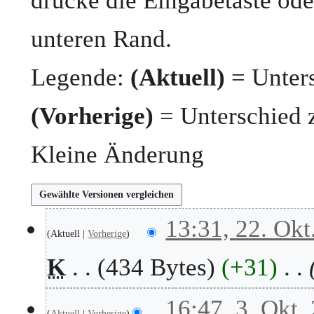
drücke die Eingabetaste ode
unteren Rand.
Legende:
(Aktuell)
= Unters
(Vorherige)
= Unterschied 
Kleine Änderung
2
13:31, 22. Okt
Aktuell
Vorherige
2
.
K
434 Bytes
+31
O
k
t
3
16:47, 3. Okt.
o
Aktuell
Vorherige
.