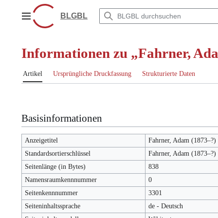
Zum
Inhalt
BLGBL
Hauptmenü
springen
Informationen zu „Fahrner, Ad
Artikel
Ursprüngliche Druckfassung
Strukturierte Daten
Basisinformationen
Anzeigetitel
Fahrner, Adam (1873–?)
Standardsortierschlüssel
Fahrner, Adam (1873–?)
Seitenlänge (in Bytes)
838
Namensraumkennnummer
0
Seitenkennnummer
3301
Seiteninhaltssprache
de - Deutsch