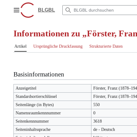
Zum
Inhalt
BLGBL
Hauptmenü
springen
Informationen zu „Förster, Fra
Artikel
Ursprüngliche Druckfassung
Strukturierte Daten
Basisinformationen
Anzeigetitel
Förster, Franz (1878–19
Standardsortierschlüssel
Förster, Franz (1878–19
Seitenlänge (in Bytes)
550
Namensraumkennnummer
0
Seitenkennnummer
3618
Seiteninhaltssprache
de - Deutsch