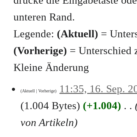
drücke die Eingabetaste ode
unteren Rand.
Legende:
(Aktuell)
= Unters
(Vorherige)
= Unterschied 
Kleine Änderung
1
11:35, 16. Sep. 2
Aktuell
Vorherige
6
.
1.004 Bytes
+1.004
S
e
p
von Artikeln
t
e