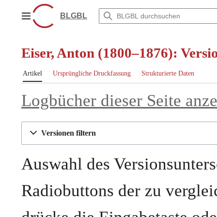
Zum
Inhalt
BLGBL
Hauptmenü
springen
Eiser, Anton (1800–1876): Versi
Artikel
Ursprüngliche Druckfassung
Strukturierte Daten
Logbücher dieser Seite anz
Versionen filtern
Auswahl des Versionsunters
Radiobuttons der zu vergle