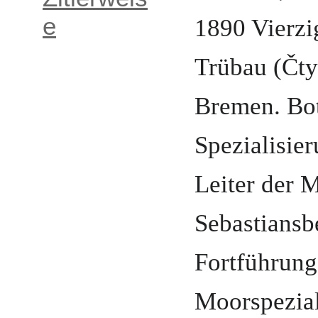
1890
Vierzi
e
Trübau (Čty
Bremen
.
Bo
Spezialisie
Leiter der 
Sebastiansb
Fortführung
Moorspezia