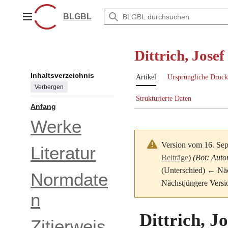
Zum
Inhalt
BLGBL
Hauptmenü
springen
Dittrich, Jose
Inhaltsverzeichnis
Artikel
Ursprüngliche Druck
Verbergen
Strukturierte Daten
Anfang
Werke
Version vom 16. Se
Literatur
Beiträge
)
(Bot: Auto
(Unterschied) ← Näch
Normdate
Nächstjüngere Versi
n
Dittrich, Jo
Zitierweis