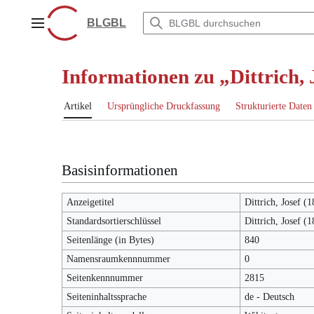
Zum
Inhalt
BLGBL
Hauptmenü
springen
Informationen zu „Dittrich,
Artikel
Ursprüngliche Druckfassung
Strukturierte Daten
Basisinformationen
Anzeigetitel
Dittrich, Josef (
Standardsortierschlüssel
Dittrich, Josef (
Seitenlänge (in Bytes)
840
Namensraumkennnummer
0
Seitenkennnummer
2815
Seiteninhaltssprache
de - Deutsch