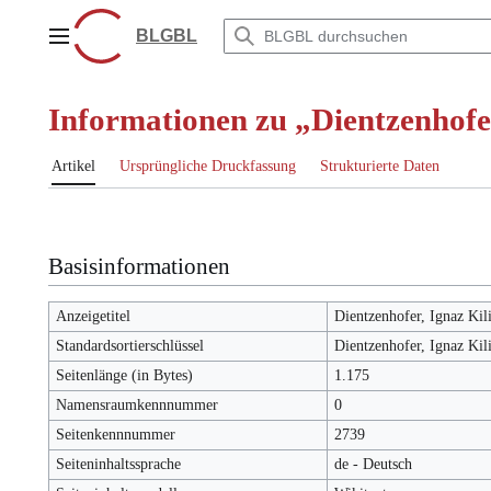
Zum
Inhalt
BLGBL
Hauptmenü
springen
Informationen zu „Dientzenhofer
Artikel
Ursprüngliche Druckfassung
Strukturierte Daten
Basisinformationen
Anzeigetitel
Dientzenhofer, Ignaz Kil
Standardsortierschlüssel
Dientzenhofer, Ignaz Kil
Seitenlänge (in Bytes)
1.175
Namensraumkennnummer
0
Seitenkennnummer
2739
Seiteninhaltssprache
de - Deutsch