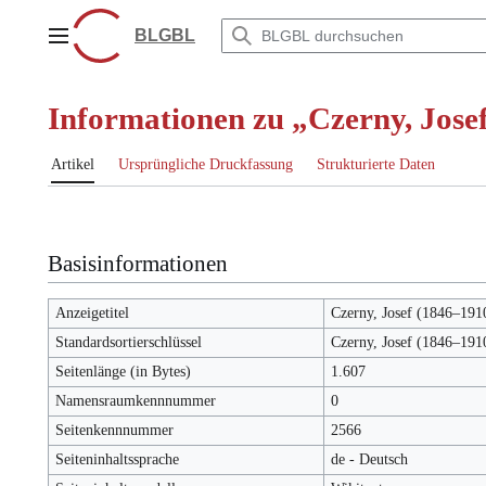
Zum
Inhalt
BLGBL
Hauptmenü
springen
Informationen zu „Czerny, Jose
Artikel
Ursprüngliche Druckfassung
Strukturierte Daten
Basisinformationen
Anzeigetitel
Czerny, Josef (1846–191
Standardsortierschlüssel
Czerny, Josef (1846–191
Seitenlänge (in Bytes)
1.607
Namensraumkennnummer
0
Seitenkennnummer
2566
Seiteninhaltssprache
de - Deutsch