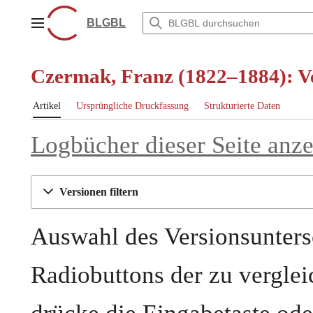
Zum
Inhalt
BLGBL
Hauptmenü
springen
Czermak, Franz (1822–1884): Ve
Artikel
Ursprüngliche Druckfassung
Strukturierte Daten
Logbücher dieser Seite anz
Versionen filtern
Auswahl des Versionsunters
Radiobuttons der zu vergle