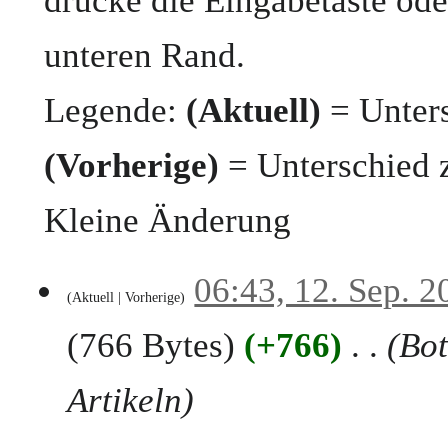
drücke die Eingabetaste ode
unteren Rand.
Legende:
(Aktuell)
= Unters
(Vorherige)
= Unterschied 
Kleine Änderung
1
06:43, 12. Sep. 2
Aktuell
Vorherige
2
.
766 Bytes
+766
Bot
S
e
p
Artikeln
t
e