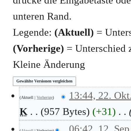
drücke die Eingabetaste ode
unteren Rand.
Legende:
(Aktuell)
= Unters
(Vorherige)
= Unterschied 
Kleine Änderung
2
13:44, 22. Okt
Aktuell
Vorherige
2
.
K
957 Bytes
+31
O
k
t
1
06:42, 12. Sep
o
Aktuell
Vorherige
2