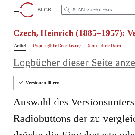
Zum
Inhalt
BLGBL
Hauptmenü
springen
Czech, Heinrich (1885–1957): Ve
Artikel
Ursprüngliche Druckfassung
Strukturierte Daten
Logbücher dieser Seite anz
Versionen filtern
Auswahl des Versionsunters
Radiobuttons der zu vergle