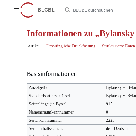
Zum
Inhalt
BLGBL
Hauptmenü
springen
Informationen zu „Bylansky 
Artikel
Ursprüngliche Druckfassung
Strukturierte Daten
Basisinformationen
Anzeigetitel
Bylansky v. Byla
Standardsortierschlüssel
Bylansky v. Byla
Seitenlänge (in Bytes)
915
Namensraumkennnummer
0
Seitenkennnummer
2225
Seiteninhaltssprache
de - Deutsch