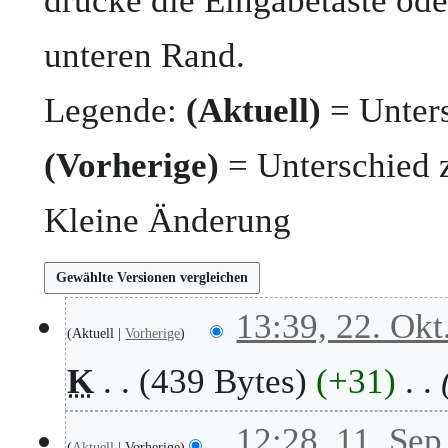
drücke die Eingabetaste ode
unteren Rand.
Legende:
(Aktuell)
= Unters
(Vorherige)
= Unterschied 
Kleine Änderung
2
13:39, 22. Okt
Aktuell
Vorherige
2
.
K
439 Bytes
+31
O
k
t
1
12:28, 11. Sep
o
Aktuell
Vorherige
1