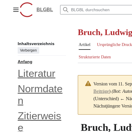
Zum
Inhalt
BLGBL
Hauptmenü
springen
Bruch, Ludwig
Inhaltsverzeichnis
Artikel
Ursprüngliche Druck
Verbergen
Strukturierte Daten
Anfang
Literatur
Version vom 11. Se
Normdate
Beiträge
)
(Bot: Auto
n
(Unterschied) ← Näch
Nächstjüngere Versi
Zitierweis
Bruch, Lud
e