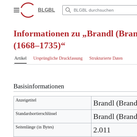
Zum
Inhalt
BLGBL
Hauptmenü
springen
Informationen zu „Brandl (Brand
(1668–1735)“
Artikel
Ursprüngliche Druckfassung
Strukturierte Daten
Basisinformationen
Anzeigetitel
Brandl (Brand
Standardsortierschlüssel
Brandl (Brand
Seitenlänge (in Bytes)
2.011