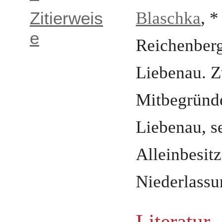
Zitierweis
Blaschka
, 
e
Reichenber
Liebenau
. 
Mitbegründe
Liebenau
, 
Alleinbesit
Niederlassu