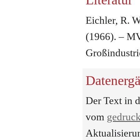
Literatur
Eichler, R. 
(1966). – MV
Großindustrie
Datenerg
Der Text in 
vom
gedruck
Aktualisieru