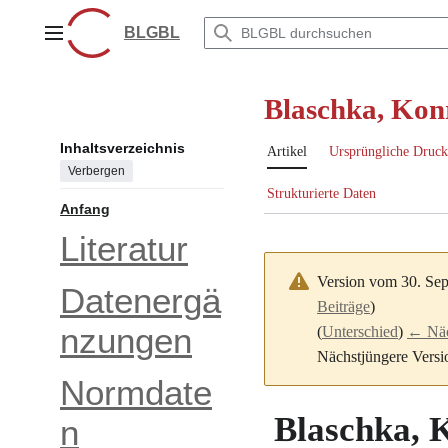
Zum
Inhalt
BLGBL
Hauptmenü
springen
Blaschka, Kon
Inhaltsverzeichnis
Artikel
Ursprüngliche Druck
Verbergen
Strukturierte Daten
Anfang
Literatur
Version vom 30. Se
Datenergä
Beiträge
)
nzungen
(
Unterschied
)
← Näch
Nächstjüngere Versi
Normdate
Blaschka, 
n