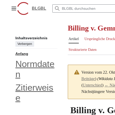
Zum
Inhalt
BLGBL
Hauptmenü
springen
Billing v. Ge
Inhaltsverzeichnis
Artikel
Ursprüngliche Druck
Verbergen
Strukturierte Daten
Anfang
Normdate
n
Version vom 22. Ok
Beiträge
)
(Wikidata 
Zitierweis
(
Unterschied
)
← Näch
Nächstjüngere Versi
e
Billing v.