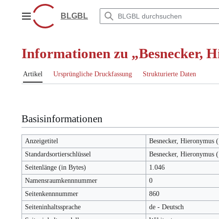
Zum
Inhalt
BLGBL
Hauptmenü
springen
Informationen zu „Besnecker, 
Artikel
Ursprüngliche Druckfassung
Strukturierte Daten
Basisinformationen
Anzeigetitel
Besnecker, Hieronymus 
Standardsortierschlüssel
Besnecker, Hieronymus 
Seitenlänge (in Bytes)
1.046
Namensraumkennnummer
0
Seitenkennnummer
860
Seiteninhaltssprache
de - Deutsch