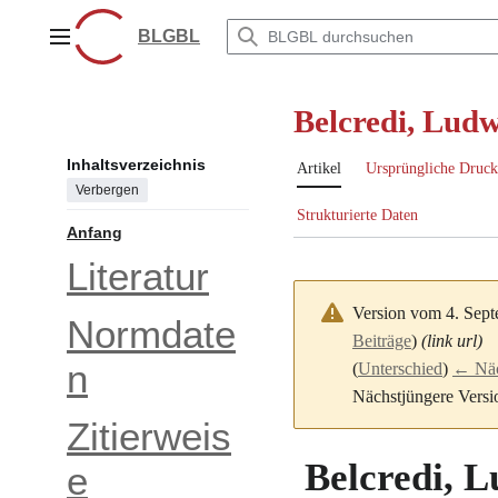
Zum
Inhalt
BLGBL
Hauptmenü
springen
Belcredi, Lud
Inhaltsverzeichnis
Artikel
Ursprüngliche Druck
Verbergen
Strukturierte Daten
Anfang
Literatur
Version vom 4. Sep
Normdate
Beiträge
)
(link url)
n
(
Unterschied
)
← Näch
Nächstjüngere Versi
Zitierweis
Belcredi, 
e