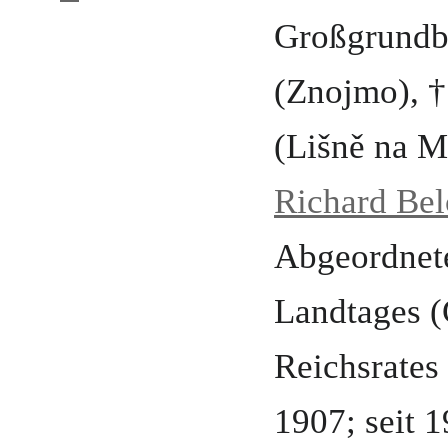
Großgrundbe
(Znojmo)
, 
(Lišně na M
Richard Bel
Abgeordnet
Landtages
(
Reichsrate
1907
;
seit 