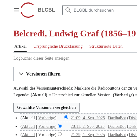
Zum
Inhalt
BLGBL
Hauptmenü
springen
Belcredi, Ludwig Graf (1856–191
Artikel
Ursprüngliche Druckfassung
Strukturierte Daten
Logbücher dieser Seite anzeigen
Versionen filtern
Auswahl des Versionsunterschieds: Markiere die Radiobuttons der zu v
Legende:
(Aktuell)
= Unterschied zur aktuellen Version,
(Vorherige)
=
Aktuell
Vorherige
21:09, 4. Sep. 2025
DaelbaBot
Disk
4
.
Aktuell
Vorherige
20:11, 2. Sep. 2025
DaelbaBot
Disk
2
S
.
Aktuell
Vorherige
21:39, 1. Sep. 2025
DaelbaBot
Disk
1