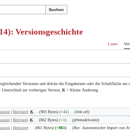
Suchen
4): Versionsgeschichte
Lesen
Ver
ergleichenden Versionen und drücke die Eingabetaste oder die Schaltfläche am 
 Unterschied zur vorherigen Version,
K
= Kleine Änderung
ussion
Beiträge
K
903 Bytes
+41
link url
ussion
Beiträge
K
862 Bytes
+1
přemodelování
ussion
Beiträge
861 Bytes
+861
Bot: Automatischer Import von Ar