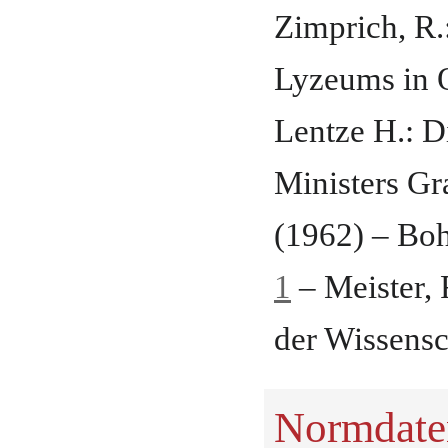
Zimprich, R.
Lyzeums in 
Lentze H.: D
Ministers G
(1962) – Boh
1
– Meister, 
der Wissensc
Normdate