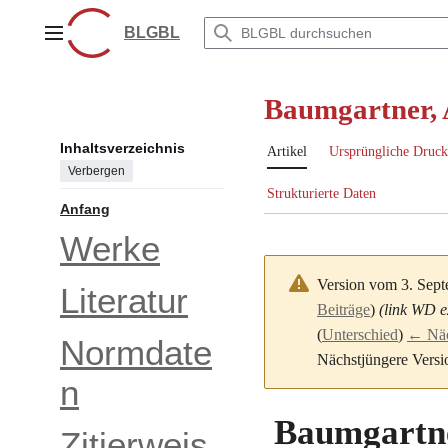
Zum
Inhalt
BLGBL
Hauptmenü
springen
Baumgartner, 
Inhaltsverzeichnis
Artikel
Ursprüngliche Druck
Verbergen
Strukturierte Daten
Anfang
Werke
Version vom 3. Sep
Literatur
Beiträge
)
(link WD ex
(
Unterschied
)
← Näch
Normdate
Nächstjüngere Versi
n
Baumgartne
Zitierweis