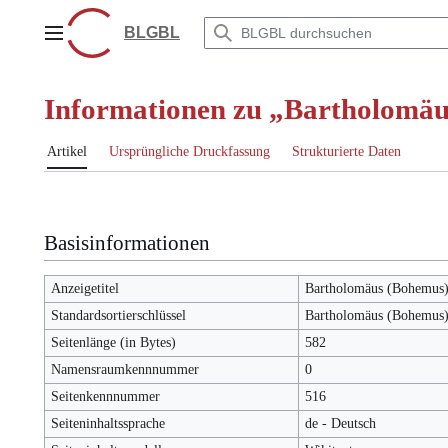
Zum
Inhalt
BLGBL
Hauptmenü
springen
Informationen zu „Bartholomäu
Artikel
Ursprüngliche Druckfassung
Strukturierte Daten
Basisinformationen
Anzeigetitel
Bartholomäus (Bohemus)
Standardsortierschlüssel
Bartholomäus (Bohemus)
Seitenlänge (in Bytes)
582
Namensraumkennnummer
0
Seitenkennnummer
516
Seiteninhaltssprache
de - Deutsch