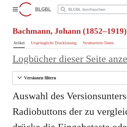
Zum
Inhalt
BLGBL
Hauptmenü
springen
Bachmann, Johann (1852–1919):
Artikel
Ursprüngliche Druckfassung
Strukturierte Daten
Logbücher dieser Seite anz
Versionen filtern
Auswahl des Versionsunters
Radiobuttons der zu vergle