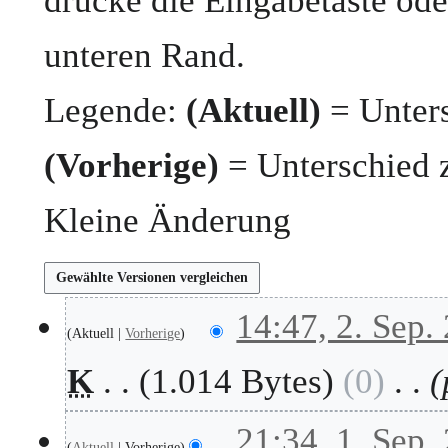
drücke die Eingabetaste ode
unteren Rand.
Legende:
(Aktuell)
= Unters
(Vorherige)
= Unterschied 
Kleine Änderung
2
14:47, 2. Sep.
Aktuell
Vorherige
.
S
K
1.014 Bytes
0
e
p
t
1
21:34, 1. Sep.
e
Aktuell
Vorherige
.