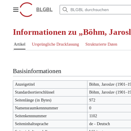
Zum
Inhalt
BLGBL
Hauptmenü
springen
Informationen zu „Böhm, Jaros
Artikel
Ursprüngliche Druckfassung
Strukturierte Daten
Basisinformationen
Anzeigetitel
Böhm, Jaroslav (1901–1
Standardsortierschlüssel
Böhm, Jaroslav (1901–1
Seitenlänge (in Bytes)
972
Namensraumkennnummer
0
Seitenkennnummer
1102
Seiteninhaltssprache
de - Deutsch