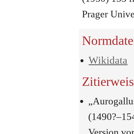
Prager Unive
Normdate
Wikidata
Zitierwei
„Aurogallu
(1490?–154
Version vo