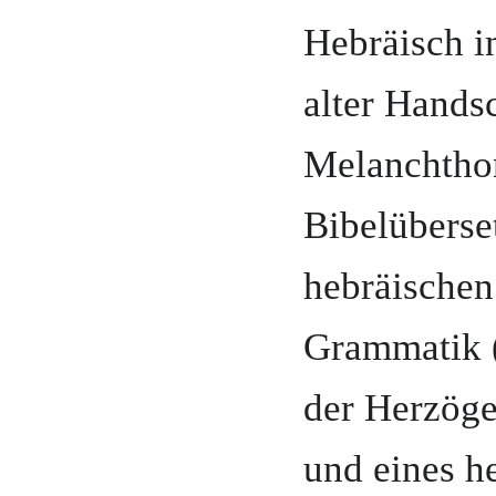
Hebräisch i
alter Hands
Melanchthon
Bibelüberse
hebräischen
Grammatik (
der Herzög
und eines h