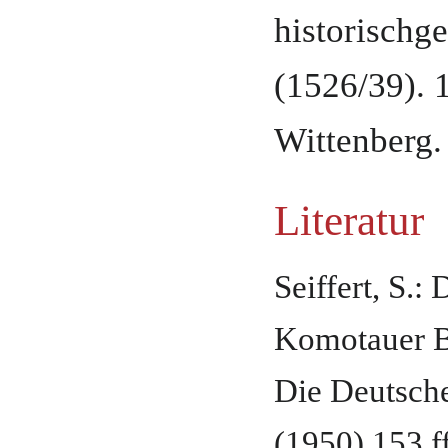
historischg
(1526/39).
Wittenberg
.
Literatur
Seiffert, S.:
Komotauer Bi
Die Deutsch
(1950) 153 f