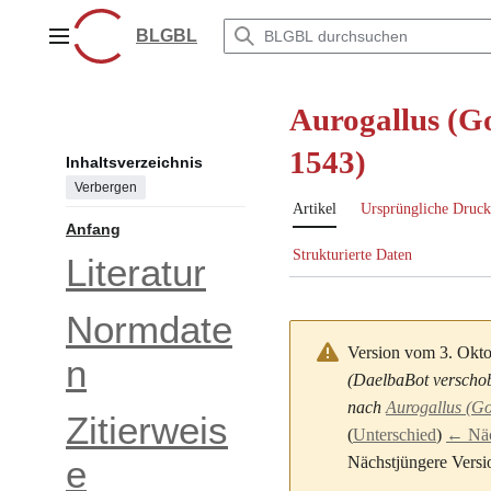
Zum
Inhalt
BLGBL
Hauptmenü
springen
Aurogallus (G
1543)
Inhaltsverzeichnis
Verbergen
Artikel
Ursprüngliche Druck
Anfang
Strukturierte Daten
Literatur
Normdate
Version vom 3. Okt
n
(DaelbaBot verschob
nach
Aurogallus (G
Zitierweis
(
Unterschied
)
← Näch
Nächstjüngere Versi
e