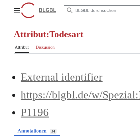
Zum
Inhalt
BLGBL
Hauptmenü
springen
Attribut:Todesart
Attribut
Diskussion
External identifier
https://blgbl.de/w/Spezia
P1196
Annotationen
34