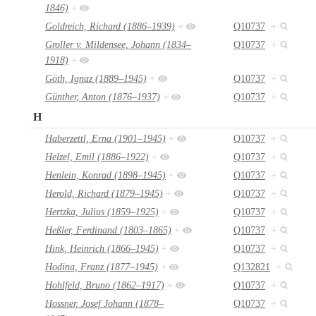
1846)
+
Goldreich, Richard (1886–1939)
+
Q10737
+
Groller v. Mildensee, Johann (1834–
Q10737
+
1918)
+
Göth, Ignaz (1889–1945)
+
Q10737
+
Günther, Anton (1876–1937)
+
Q10737
+
H
Haberzettl, Erna (1901–1945)
+
Q10737
+
Helzel, Emil (1886–1922)
+
Q10737
+
Henlein, Konrad (1898–1945)
+
Q10737
+
Herold, Richard (1879–1945)
+
Q10737
+
Hertzka, Julius (1859–1925)
+
Q10737
+
Heßler, Ferdinand (1803–1865)
+
Q10737
+
Hink, Heinrich (1866–1945)
+
Q10737
+
Hodina, Franz (1877–1945)
+
Q132821
+
Hohlfeld, Bruno (1862–1917)
+
Q10737
+
Hossner, Josef Johann (1878–
Q10737
+