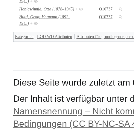
1945)
+
Hönigschmid, Otto (1878–1945)
+
Q10737
+
Hüttl, Georg Hermann (1892–
Q10737
+
1945)
+
Kategorien
:
LOD WD Attributen
Attributen für grundlegende per
Diese Seite wurde zuletzt am 
Der Inhalt ist verfügbar unter
Namensnennung – Nicht komme
Bedingungen (CC BY-NC-SA 4