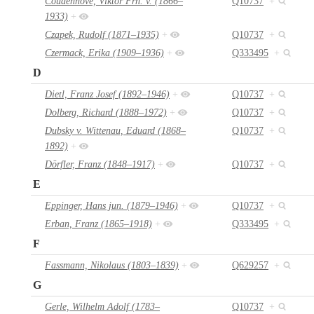
Coudenhove, Viktor Frh. v. (1866–
Q10737
+
1933)
+
Czapek, Rudolf (1871–1935)
+
Q10737
+
Czermack, Erika (1909–1936)
+
Q333495
+
D
Dietl, Franz Josef (1892–1946)
+
Q10737
+
Dolberg, Richard (1888–1972)
+
Q10737
+
Dubsky v. Wittenau, Eduard (1868–
Q10737
+
1892)
+
Dörfler, Franz (1848–1917)
+
Q10737
+
E
Eppinger, Hans jun. (1879–1946)
+
Q10737
+
Erban, Franz (1865–1918)
+
Q333495
+
F
Fassmann, Nikolaus (1803–1839)
+
Q629257
+
G
Gerle, Wilhelm Adolf (1783–
Q10737
+