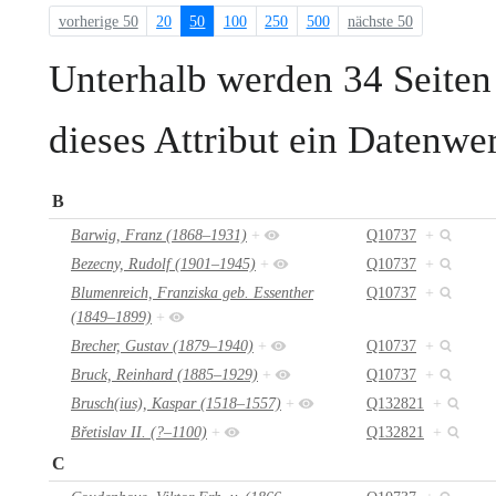
vorherige 50
20
50
100
250
500
nächste 50
Unterhalb werden 34 Seiten 
dieses Attribut ein Datenwe
B
Barwig, Franz (1868–1931)
+
Q10737
+
Bezecny, Rudolf (1901–1945)
+
Q10737
+
Blumenreich, Franziska geb. Essenther
Q10737
+
(1849–1899)
+
Brecher, Gustav (1879–1940)
+
Q10737
+
Bruck, Reinhard (1885–1929)
+
Q10737
+
Brusch(ius), Kaspar (1518–1557)
+
Q132821
+
Břetislav II. (?–1100)
+
Q132821
+
C