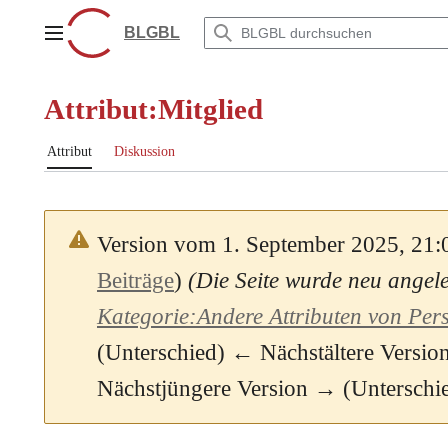
Zum
Inhalt
BLGBL
Hauptmenü
springen
Attribut:Mitglied
Attribut
Diskussion
Version vom 1. September 2025, 21
Beiträge
)
(Die Seite wurde neu ange
Kategorie:Andere Attributen von Per
(Unterschied) ← Nächstältere Version 
Nächstjüngere Version → (Unterschi