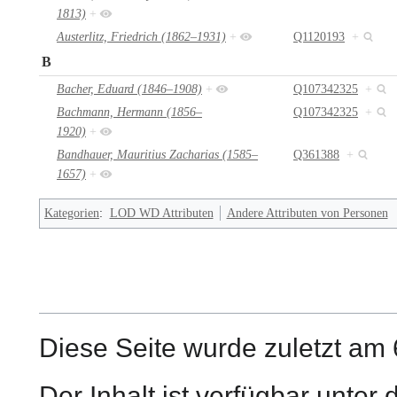
1813)
+
Austerlitz, Friedrich (1862–1931)
+
Q1120193
+
B
Bacher, Eduard (1846–1908)
+
Q107342325
+
Bachmann, Hermann (1856–
Q107342325
+
1920)
+
Bandhauer, Mauritius Zacharias (1585–
Q361388
+
1657)
+
Kategorien
:
LOD WD Attributen
Andere Attributen von Personen
Diese Seite wurde zuletzt am 