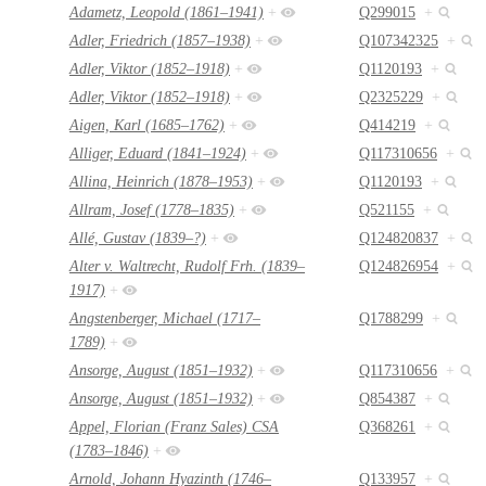
Adametz, Leopold (1861–1941)
+
Q299015
+
Adler, Friedrich (1857–1938)
+
Q107342325
+
Adler, Viktor (1852–1918)
+
Q1120193
+
Adler, Viktor (1852–1918)
+
Q2325229
+
Aigen, Karl (1685–1762)
+
Q414219
+
Alliger, Eduard (1841–1924)
+
Q117310656
+
Allina, Heinrich (1878–1953)
+
Q1120193
+
Allram, Josef (1778–1835)
+
Q521155
+
Allé, Gustav (1839–?)
+
Q124820837
+
Alter v. Waltrecht, Rudolf Frh. (1839–
Q124826954
+
1917)
+
Angstenberger, Michael (1717–
Q1788299
+
1789)
+
Ansorge, August (1851–1932)
+
Q117310656
+
Ansorge, August (1851–1932)
+
Q854387
+
Appel, Florian (Franz Sales) CSA
Q368261
+
(1783–1846)
+
Arnold, Johann Hyazinth (1746–
Q133957
+