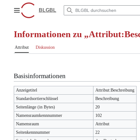
Zum
Inhalt
BLGBL
Hauptmenü
springen
Informationen zu „Attribut:Bes
Attribut
Diskussion
Basisinformationen
Anzeigetitel
Attribut:Beschreibung
Standardsortierschlüssel
Beschreibung
Seitenlänge (in Bytes)
20
Namensraumkennnummer
102
Namensraum
Attribut
Seitenkennnummer
22