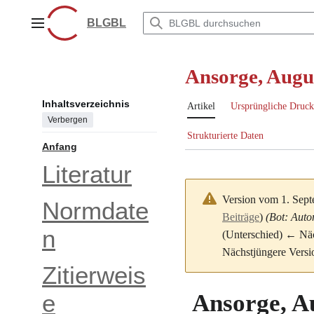
Zum
Inhalt
BLGBL
Hauptmenü
springen
Ansorge, Augu
Inhaltsverzeichnis
Artikel
Ursprüngliche Druck
Verbergen
Strukturierte Daten
Anfang
Literatur
Version vom 1. Sep
Normdate
Beiträge
)
(Bot: Auto
n
(Unterschied) ← Näch
Nächstjüngere Versi
Zitierweis
Ansorge, A
e