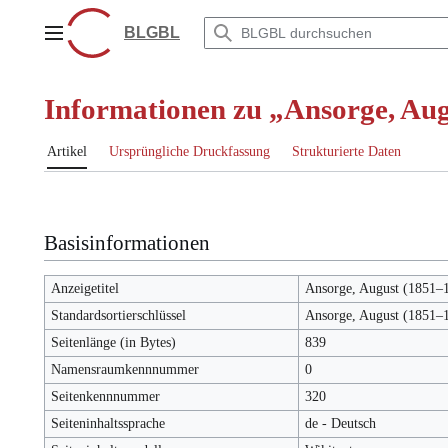
Zum
Inhalt
BLGBL
Hauptmenü
springen
Informationen zu „Ansorge, Au
Artikel
Ursprüngliche Druckfassung
Strukturierte Daten
Basisinformationen
Anzeigetitel
Ansorge, August (1851–
Standardsortierschlüssel
Ansorge, August (1851–
Seitenlänge (in Bytes)
839
Namensraumkennnummer
0
Seitenkennnummer
320
Seiteninhaltssprache
de - Deutsch