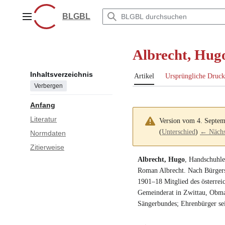
Zum
Inhalt
BLGBL
Hauptmenü
springen
Albrecht, Hug
Inhaltsverzeichnis
Artikel
Ursprüngliche Druck
Verbergen
Anfang
Literatur
Version vom 4. Septe
(
Unterschied
)
← Nächst
Normdaten
Zitierweise
Albrecht, Hugo
,
Handschuhle
Roman Albrecht. Nach Bürger
1901–18 Mitglied des österrei
Gemeinderat in Zwittau
, Obma
Sängerbundes; Ehrenbürger sei