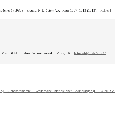
sbücher 1 (1937). – Freund, F.: D. österr. Abg.-Haus 1907–1913 (1913). –
Heller 1
– 
0)“ in: BLGBL-online, Version vom 4. 9. 2025, URL:
https://blgbl.de/id/237
.
 – Nicht kommerziell – Weitergabe unter gleichen Bedingungen (CC BY-NC-SA 