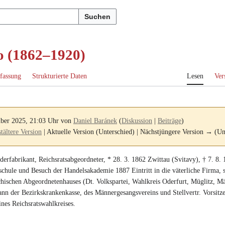
Suchen
o (1862–1920)
fassung
Strukturierte Daten
Lesen
Ver
mber 2025, 21:03 Uhr von
Daniel Baránek
(
Diskussion
|
Beiträge
)
ältere Version
| Aktuelle Version (Unterschied) | Nächstjüngere Version → (Un
derfabrikant
,
Reichsratsabgeordneter
, *
28. 3. 1862
Zwittau (Svitavy)
, †
7. 8.
schule und Besuch der
Handelsakademie
1887 Eintritt in die väterliche Firma, s
chischen Abgeordnetenhauses
(
Dt. Volkspartei
, Wahlkreis Oderfurt, Müglitz, M
nn der Bezirkskrankenkasse, des Männergesangsvereins und Stellvertr. Vorsitz
nes Reichsratswahlkreises.