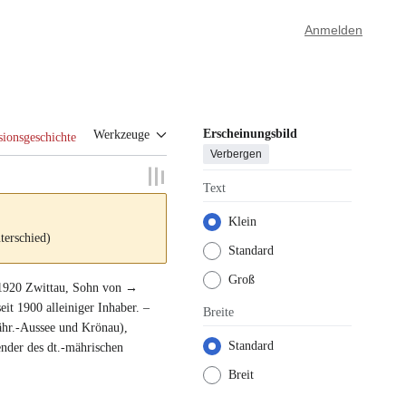
Anmelden
Erscheinungsbild
Werkzeuge
sionsgeschichte
Verbergen
Text
Klein
terschied)
Standard
Groß
 1920
Zwittau
, Sohn von →
eit 1900 alleiniger Inhaber. –
Breite
ähr.-Aussee und Krönau),
Standard
ender des dt.-mährischen
Breit