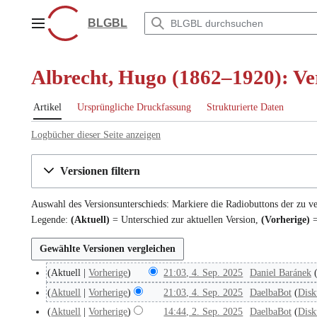
Zum
Inhalt
BLGBL
Hauptmenü
springen
Albrecht, Hugo (1862–1920): Ve
Artikel
Ursprüngliche Druckfassung
Strukturierte Daten
Logbücher dieser Seite anzeigen
Versionen filtern
Auswahl des Versionsunterschieds: Markiere die Radiobuttons der zu v
Legende:
(Aktuell)
= Unterschied zur aktuellen Version,
(Vorherige)
=
Aktuell
Vorherige
21:03, 4. Sep. 2025
Daniel Baránek
4
K
.
Aktuell
Vorherige
21:03, 4. Sep. 2025
DaelbaBot
Disk
e
S
Aktuell
Vorherige
14:44, 2. Sep. 2025
DaelbaBot
Disk
2