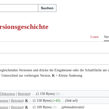
Suchen
rsionsgeschichte
Lesen
Ver
ergleichenden Versionen und drücke die Eingabetaste oder die Schaltfläche am 
 Unterschied zur vorherigen Version,
K
= Kleine Änderung
Diskussion
Beiträge
1.150 Bytes
0
ussion
Beiträge
K
1.150 Bytes
+41
link url
ussion
Beiträge
K
1.109 Bytes
0
přemodelování