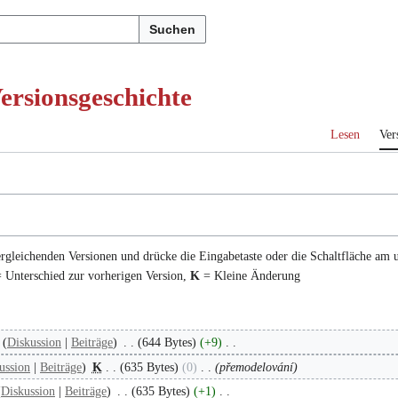
Suchen
ersionsgeschichte
Lesen
Ver
ergleichenden Versionen und drücke die Eingabetaste oder die Schaltfläche am 
 Unterschied zur vorherigen Version,
K
= Kleine Änderung
Diskussion
Beiträge
644 Bytes
+9
ussion
Beiträge
K
635 Bytes
0
přemodelování
Diskussion
Beiträge
635 Bytes
+1