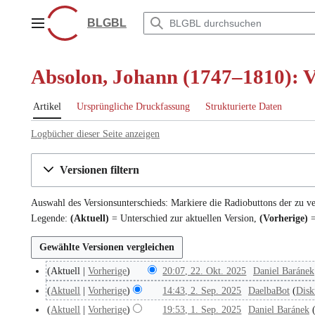
Zum
Inhalt
BLGBL
Hauptmenü
springen
Absolon, Johann (1747–1810): V
Artikel
Ursprüngliche Druckfassung
Strukturierte Daten
Logbücher dieser Seite anzeigen
Versionen filtern
Auswahl des Versionsunterschieds: Markiere die Radiobuttons der zu v
Legende:
(Aktuell)
= Unterschied zur aktuellen Version,
(Vorherige)
=
Aktuell
Vorherige
20:07, 22. Okt. 2025
Daniel Baránek
2
K
2
Aktuell
Vorherige
14:43, 2. Sep. 2025
DaelbaBot
Disk
2
e
.
.
Aktuell
Vorherige
19:53, 1. Sep. 2025
Daniel Baránek
1