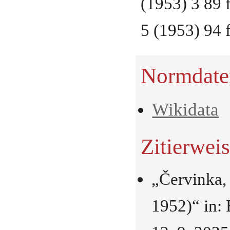
(1953) 3 89 
5 (1953) 94 f
Normdate
Wikidata
Zitierwei
„Červinka,
1952)“ in: