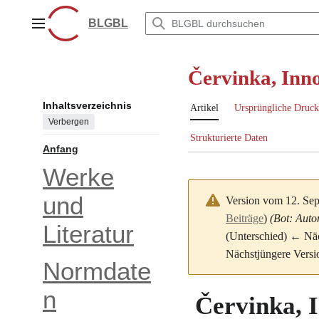
Zum
Inhalt
BLGBL
Hauptmenü
springen
Červinka, Inn
Inhaltsverzeichnis
Artikel
Ursprüngliche Druck
Verbergen
Strukturierte Daten
Anfang
Werke
und
Version vom 12. Se
Beiträge
)
(Bot: Auto
Literatur
(Unterschied) ← Näch
Nächstjüngere Versi
Normdate
n
Červinka, 