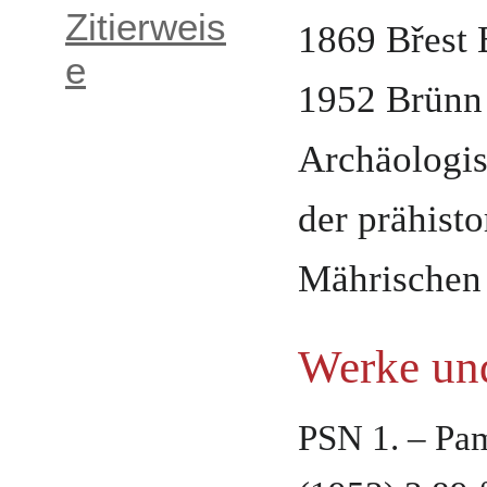
Zitierweis
1869
Břest 
e
1952
Brünn
Archäologis
der prähist
Mährischen
Werke und
PSN 1. – Pa